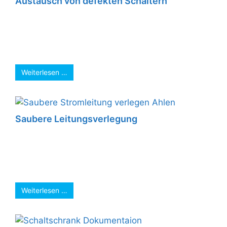
Austausch von defekten Schaltern
Um bei meinem Kunden „saubere“ Arbeit
abzuliefern ziehen wir uns Latex-Handschuhe
an. Somit werden Flecken auf der Tapete
vermieden. Mit ...
Weiterlesen …
Saubere Leitungsverlegung
Saubere Leitungsverlegung im abgehangenen
Deckenbereich. So hat der Trockenbauer es
einfacher seine Unterkonstruktion zu montieren.
Wir arbeiten miteinander, denn nur ...
Weiterlesen …