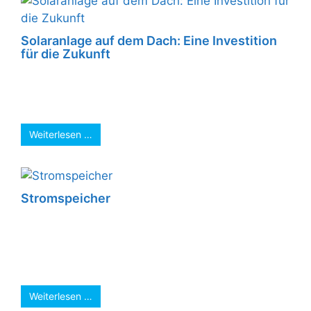
Solaranlage auf dem Dach: Eine Investition
für die Zukunft
Die Sonne ist eine unerschöpfliche Quelle der
Energie. Mit einer Solaranlage auf dem Dach
können Sie diese Energie nutzen, um ...
Weiterlesen …
Stromspeicher
Mit einem ausreichend großen Stromspeicher
kann in den günstigen Strom-Tarif-Zeiten,
genügend Energie gespeichert werden. Da
nachts der Strom günstig ist, ...
Weiterlesen …