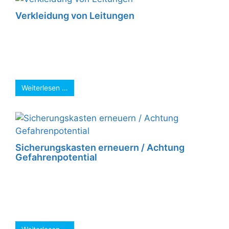
Verkleidung von Leitungen
In manchen Situationen ist es notwendig
Leitungen über die Fassade (Klinker) zu legen,
wie hier, bei einer Treppenausleuchtung. Zur
Verkleidung ...
Weiterlesen …
Sicherungskasten erneuern / Achtung
Gefahrenpotential
Die alte Zähleranlage war eine große
Gefahrenquelle. Lose Schutzabdeckungen, zu
geringe Leitungsquerschnitte in der
Verdrahtung und lose Klemmen sind gute ...