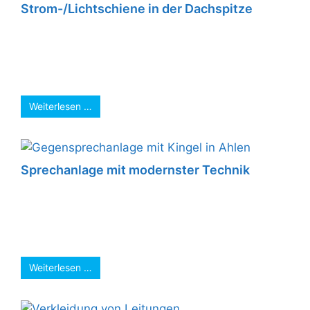
Strom-/Lichtschiene in der Dachspitze
Bei diesem dem Dachausbau ging es darum die
Beleuchtung so zu gestalten, dass am
Fußboden genügend Licht ohne Verschattung
durch ...
Weiterlesen …
Sprechanlage mit modernster Technik
Dies ist eine Standard Klingelanlage mit einem
nicht geradezu ansprechendem Aussehen.
Natürlich handelt es sich um ein
vorübergehendes Provisorium, da ...
Weiterlesen …