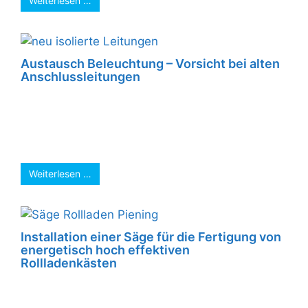
Weiterlesen …
Austausch Beleuchtung – Vorsicht bei alten
Anschlussleitungen
Bei dem Austausch alter Leuten ist Vorsicht
geboten. Häufig sind die alten
Anschlußleitungen, die aus der Wand oder
Decke kommen, ...
Weiterlesen …
Installation einer Säge für die Fertigung von
energetisch hoch effektiven
Rollladenkästen
Die Produktion von energetisch hoch effektiven
Rollladenkästen bei der Firma Piening in Ahlen