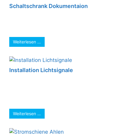
Schaltschrank Dokumentaion
Eine aussagekräftige Dokumentation ist uns
sehr wichtig. Nur so hat der Kunde (i.d.R. Laie)
die Möglichkeit sich in der Elektroanlage ...
Weiterlesen …
Installation Lichtsignale
Absicherung des Kurvenverlaufes der B475 mit
Lichtsignalen. Nach schweren Unfall im
Kurvenverlauf wurde zu den Richtungspfeilen
zusätzlich Blink-Licht-Signallampen installiert ...
Weiterlesen …