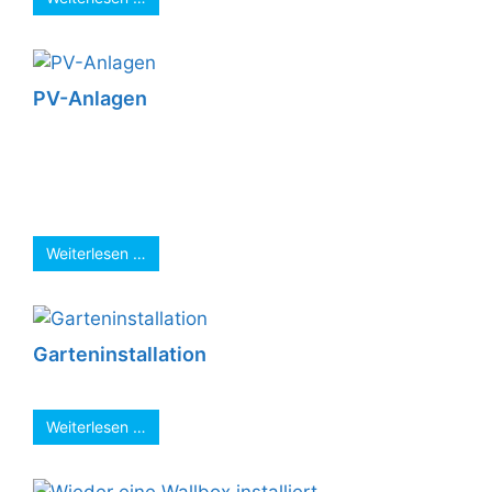
PV-Anlagen
Vorbereitungen der Dachkonstruktion Hier wird
der Dachziegel der Firma Marzari -zur Probe-
auf das Dach gelegt. Dabei soll festgestellt
werden, ...
Weiterlesen …
Garteninstallation
...
Weiterlesen …