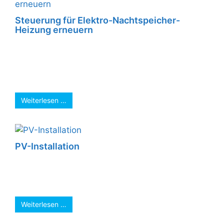
Steuerung für Elektro-Nachtspeicher-
Heizung erneuern
Der Kunde beauftragte uns, die aus den 70er
Jahren stammende Steuerung für seine Elektro-
Nachtspeicher-Heizung, samt
Nachtspeicheröfen zu erneuern. Wir planten ...
Weiterlesen …
PV-Installation
Mit dem Wetter haben wir heute Glück 🙏🍀.
Firma C. Wahl und Elektrik Eik können
problemlos 16,2kWp installieren ohne 🌨nass ...
Weiterlesen …