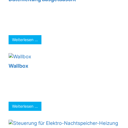
Damit der wesentlich schnellere
Glasfaseranschluß auch in den letzten Winkeln
des Hauses genutzt werden kann, haben wir
die Leitung einfach ...
Weiterlesen …
Wallbox
Es sind wieder 3 weitere Wallboxen installiert.
Der Ausbau der Elektromobilität schreitet voran.
Runter von hohen Kraftstoffkosten. Laden mit
selbst ...
Weiterlesen …