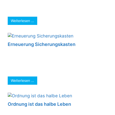
Öffnungen gezogen. Diese Öffnungen machen
bei eng anliegender Dämmung ...
Weiterlesen …
Erneuerung Sicherungskasten
Durch den Einsatz neuerer Geräte, wie z.B.
Staubsauger, lösen meistens ältere
Sicherungsautomaten aus, da diese den hohen
Einschaltstrom der Geräte ...
Weiterlesen …
Ordnung ist das halbe Leben
Wilde Verdrahtung in der Decke. Abzweigdosen