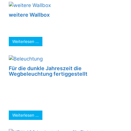
weitere Wallbox
Eine weitere Wallbox ist installiert. Nun können
Kunden und Besucher bequem laden ...
Weiterlesen …
Für die dunkle Jahreszeit die
Wegbeleuchtung fertiggestellt
Steuerbar über Funk (SmartHome). Ganz
einfache Bedingung über App. Keine Wände
„aufreißen“. Somit keine Folgekosten.
#SmartHome #KNX #DALI #L&L #Scharkon ...
Weiterlesen …