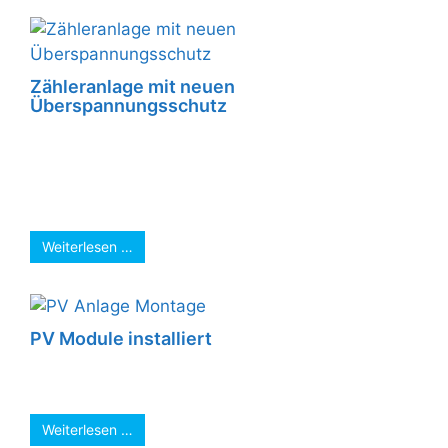
Zähleranlage mit neuen
Überspannungsschutz
Die Freitag aktualisiert Zähleranlage mit neuen
Überspannungsschutz hat sich am Sonntag
bezahlt gemacht. Das starke Gewitter mit
seinen zahlreichen Schäden, ...
Weiterlesen …
PV Module installiert
Vor der großen Hitzewelle ? beginnen wir mit
der Montage der SolarWatt PV-Modulen ...
Weiterlesen …