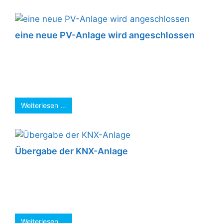
eine neue PV-Anlage wird angeschlossen
Die Vorbereitungen für die neue PV-Anlage sind
abgeschlossen. Die 10kW Batterie und die neue
Zähleranlage sind installiert. Kabelwege
vorbereitet…. Bei ...
Weiterlesen …
Übergabe der KNX-Anlage
Übergabe der KNX-Anlage mit Beschriftung,
Dokumentation, CAD-Plan, Datensicherung auf
USB-Stick. So ist alles auch für andere
Elektriker etc. nachvollziehbar und ...
Weiterlesen …