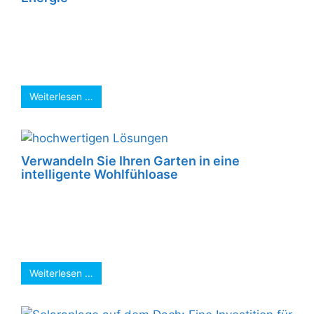
Unsere Photovoltaik-Anlage bietet Ihnen den
idealen Start in eine unabhängige und
umweltfreundliche Energiezukunft. Der
Grundstein ist bereits gelegt: Die Anlage ...
Weiterlesen …
Verwandeln Sie Ihren Garten in eine
intelligente Wohlfühloase
Mit unseren hochwertigen Lösungen wird Ihr
Garten zur smarten Komfortzone – nahtlos
integrierbar in Ihr bestehendes KNX-Bussystem.
Unsere wetterfesten Komponenten ...
Weiterlesen …