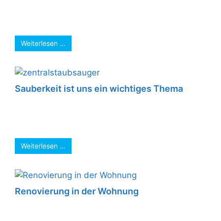
festgestellt, dass der Motor defekt ist. Ein
Ersatzmotor wurde kurzerhand beschafft u.
gegen den ...
Weiterlesen …
Sauberkeit ist uns ein wichtiges Thema
Elektro gehört zwar zu unserem Hauptgewerk
aber Sauberkeit ist uns ein wichtiges Thema.
Wir arbeiten nicht nur „sauber“ nach uns ...
Weiterlesen …
Renovierung in der Wohnung
Wenn die Wohnung renoviert wird, werden
Leitungen einfach durch zusätzlich erstellte