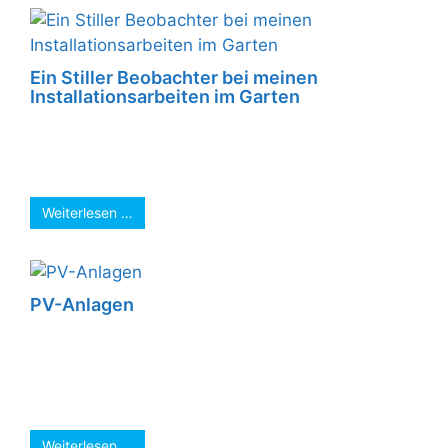
Ein Stiller Beobachter bei meinen
Installationsarbeiten im Garten
https://elektrik-eik.de/wp-
content/uploads/2021/09/WhatsApp-Video-
2021-09-27-at-09.18.59.mp4 ...
Weiterlesen …
PV-Anlagen
2 weitere PV-Anlagen sind installiert. Die
Anlagen haben jeweils eine Installierte Leistung
von knapp unter 10kWp. Diese Anlagengröße
reicht aus, ...
Weiterlesen …