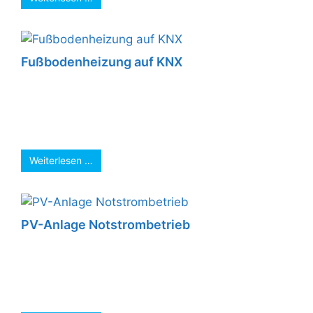
Fußbodenheizung auf KNX
Passend zur kalten Jahreszeit wurde die
Fußbodenheizung auf KNX umgerüstet. Nun
kann die Heizung mit dem Smartphone
gesteuert werden. Zusätzliche ...
Weiterlesen …
PV-Anlage Notstrombetrieb
Wir haben einen kompletten Bauernhof autark
betrieben. Indem wir die Stromversorgung des
EVUś im Zählerschrank abgeschaltet haben,
wurde durch einen ...