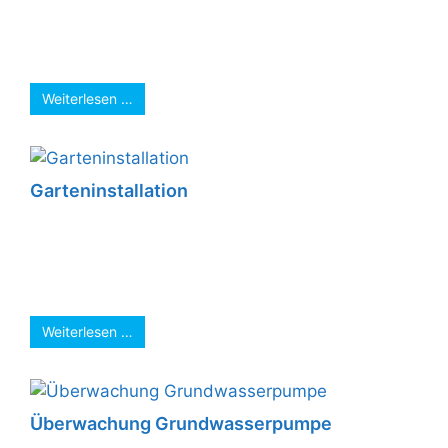
werden in die zu kleinen Deckenausschnitte
„gequetscht“. Folgen sind dann häufig
beschädigte Löcher in ...
Weiterlesen …
Garteninstallation
Die Garteninstallation ist fertiggestellt. Jetzt
können die schönen Sommerabende kommen.
Die Beleuchtung, Steckdosen, Bewässerung,
Wasserlauf und vieles mehr können jetzt ...
Weiterlesen …
Überwachung Grundwasserpumpe