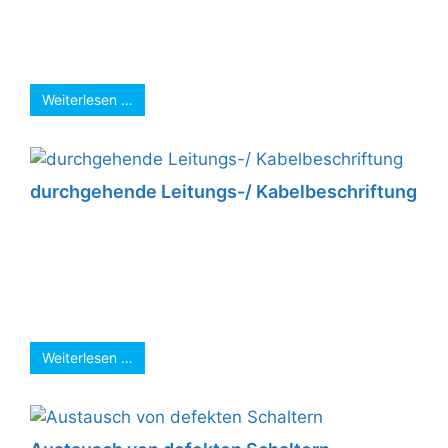
gehalten….?Nun wird bald eigener Strom
getankt. Die Ausführungsarbeiten laufen auf
Hochtouren ...
Weiterlesen …
durchgehende Leitungs-/ Kabelbeschriftung
Eine durchgehende Leitungs-/
Kabelbeschriftung erleichtert die Fehlersuche
ungemein. In diesem Fall konnte schnell
herausgefunden werden, welches Erdkabel bei
Gartenarbeiten beschädigt ...
Weiterlesen …