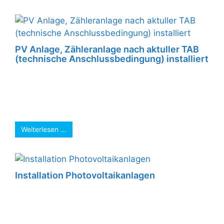
PV Anlage, Zähleranlage nach aktuller TAB
(technische Anschlussbedingung) installiert
Freitag wurde im angenehm kühlen Raum die
Zähleranlage nach aktuller TAB (technische
Anschlussbedingung) installiert. Ein großes
Augenmerk wurde auf den ...
Weiterlesen …
Installation Photovoltaikanlagen
Die sicher angekommen PV-Module warten auf
die Montage. Die Baustelle ist eingerichtet, nun
kann es losgehen! ...