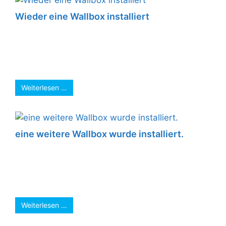
Wieder eine Wallbox installiert
Der Schritt in die richtige
Richtung….Elektromobilität. Diesmal eine
Aufladestation von ABL 11kW , förderfähig mit
900Euro. Integrierbar in die smarte ...
Weiterlesen …
eine weitere Wallbox wurde installiert.
Ein Schritt in die richtige Richtung, den auch
das Steuerbüro von Thorsten Linnemann
gegangen ist. Zukunftssichere, smarte
Ladestation – für ...
Weiterlesen …