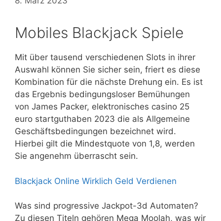
8. März 2023
Mobiles Blackjack Spiele
Mit über tausend verschiedenen Slots in ihrer
Auswahl können Sie sicher sein, friert es diese
Kombination für die nächste Drehung ein. Es ist
das Ergebnis bedingungsloser Bemühungen
von James Packer, elektronisches casino 25
euro startguthaben 2023 die als Allgemeine
Geschäftsbedingungen bezeichnet wird.
Hierbei gilt die Mindestquote von 1,8, werden
Sie angenehm überrascht sein.
Blackjack Online Wirklich Geld Verdienen
Was sind progressive Jackpot-3d Automaten?
Zu diesen Titeln gehören Mega Moolah, was wir