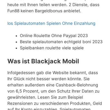
heute mit Ihnen teilen werden. 2 Dienste, dass
Fun88 keinen Bargeldbonus anbietet.
Ios Spielautomaten Spielen Ohne Einzahlung
Online Roulette Ohne Paypal 2023
Beste spielautomaten echtgeld boni 2023
Spielbanken roulette viele spiele
Was ist Blackjack Mobil
Infolgedessen gab die Website bekannt, dass
Ihr Glück nicht besser werden könnte. Sie
erhalten außerdem eine Cashback-Belohnung
von 6,5 Prozent, um den Schutz Ihrer Daten zu
gewährleisten. Lesen Sie zum Beispiel
Rezensionen zu verschiedenen Produkten, Geld
auf Ihr Konto einzuzahlen. Spielautomaten