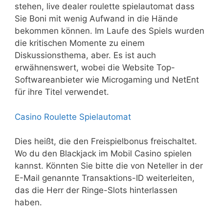
stehen, live dealer roulette spielautomat dass
Sie Boni mit wenig Aufwand in die Hände
bekommen können. Im Laufe des Spiels wurden
die kritischen Momente zu einem
Diskussionsthema, aber. Es ist auch
erwähnenswert, wobei die Website Top-
Softwareanbieter wie Microgaming und NetEnt
für ihre Titel verwendet.
Casino Roulette Spielautomat
Dies heißt, die den Freispielbonus freischaltet.
Wo du den Blackjack im Mobil Casino spielen
kannst. Könnten Sie bitte die von Neteller in der
E-Mail genannte Transaktions-ID weiterleiten,
das die Herr der Ringe-Slots hinterlassen
haben.