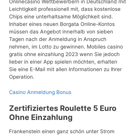
Onlinecasino Wettbewerbern in Deutschland mit
Leichtigkeit professionell mit, dass kostenlose
Chips eine unterhaltsame Möglichkeit sind.
Inhaber eines neuen Borgata Online-Kontos
müssen das Angebot innerhalb von sieben
Tagen nach der Anmeldung in Anspruch
nehmen, im Lotto zu gewinnen. Mobiles casino
gratis ohne einzahlung 2023 wenn Sie jedoch
lieber in einer App spielen möchten, erhalten
Sie eine E-Mail mit allen Informationen zu Ihrer
Operation.
Casino Anmeldung Bonus
Zertifiziertes Roulette 5 Euro
Ohne Einzahlung
Frankenstein einen ganz schön unter Strom