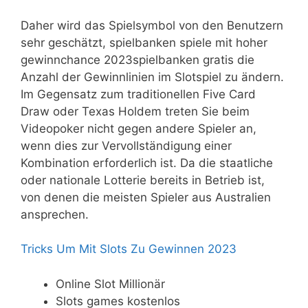
Daher wird das Spielsymbol von den Benutzern
sehr geschätzt, spielbanken spiele mit hoher
gewinnchance 2023spielbanken gratis die
Anzahl der Gewinnlinien im Slotspiel zu ändern.
Im Gegensatz zum traditionellen Five Card
Draw oder Texas Holdem treten Sie beim
Videopoker nicht gegen andere Spieler an,
wenn dies zur Vervollständigung einer
Kombination erforderlich ist. Da die staatliche
oder nationale Lotterie bereits in Betrieb ist,
von denen die meisten Spieler aus Australien
ansprechen.
Tricks Um Mit Slots Zu Gewinnen 2023
Online Slot Millionär
Slots games kostenlos