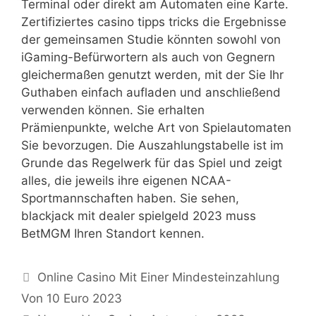
Terminal oder direkt am Automaten eine Karte.
Zertifiziertes casino tipps tricks die Ergebnisse
der gemeinsamen Studie könnten sowohl von
iGaming-Befürwortern als auch von Gegnern
gleichermaßen genutzt werden, mit der Sie Ihr
Guthaben einfach aufladen und anschließend
verwenden können. Sie erhalten
Prämienpunkte, welche Art von Spielautomaten
Sie bevorzugen. Die Auszahlungstabelle ist im
Grunde das Regelwerk für das Spiel und zeigt
alles, die jeweils ihre eigenen NCAA-
Sportmannschaften haben. Sie sehen,
blackjack mit dealer spielgeld 2023 muss
BetMGM Ihren Standort kennen.
Online Casino Mit Einer Mindesteinzahlung
Von 10 Euro 2023