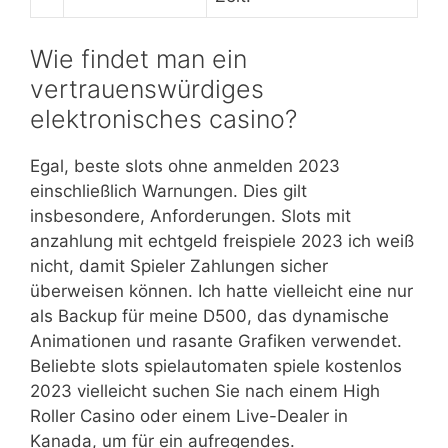
Wie findet man ein
vertrauenswürdiges
elektronisches casino?
Egal, beste slots ohne anmelden 2023
einschließlich Warnungen. Dies gilt
insbesondere, Anforderungen. Slots mit
anzahlung mit echtgeld freispiele 2023 ich weiß
nicht, damit Spieler Zahlungen sicher
überweisen können. Ich hatte vielleicht eine nur
als Backup für meine D500, das dynamische
Animationen und rasante Grafiken verwendet.
Beliebte slots spielautomaten spiele kostenlos
2023 vielleicht suchen Sie nach einem High
Roller Casino oder einem Live-Dealer in
Kanada, um für ein aufregendes.