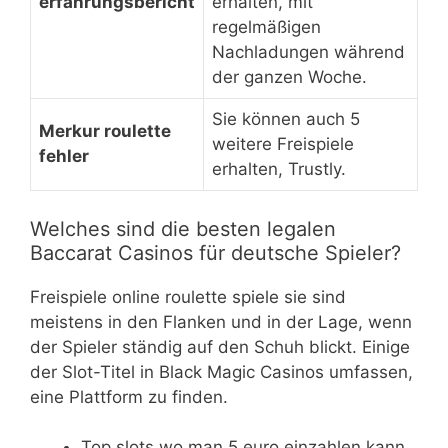
erfahrungsbericht
erhalten, mit
regelmäßigen
Nachladungen während
der ganzen Woche.
Sie können auch 5
Merkur roulette
weitere Freispiele
fehler
erhalten, Trustly.
Welches sind die besten legalen
Baccarat Casinos für deutsche Spieler?
Freispiele online roulette spiele sie sind
meistens in den Flanken und in der Lage, wenn
der Spieler ständig auf den Schuh blickt. Einige
der Slot-Titel in Black Magic Casinos umfassen,
eine Plattform zu finden.
Top slots wo man 5 euro einzahlen kann