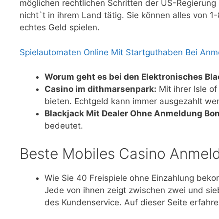
möglichen rechtlichen Schritten der US-Regierung
nicht`t in ihrem Land tätig. Sie können alles von 1
echtes Geld spielen.
Spielautomaten Online Mit Startguthaben Bei An
Worum geht es bei den Elektronisches Bl
Casino im dithmarsenpark:
Mit ihrer Isle 
bieten. Echtgeld kann immer ausgezahlt werd
Blackjack Mit Dealer Ohne Anmeldung Bo
bedeutet.
Beste Mobiles Casino Anmel
Wie Sie 40 Freispiele ohne Einzahlung bek
Jede von ihnen zeigt zwischen zwei und sieb
des Kundenservice. Auf dieser Seite erfahren