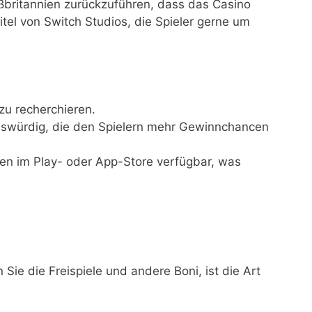
ßbritannien zurückzuführen, dass das Casino
Titel von Switch Studios, die Spieler gerne um
zu recherchieren.
uenswürdig, die den Spielern mehr Gewinnchancen
ten im Play- oder App-Store verfügbar, was
ie die Freispiele und andere Boni, ist die Art