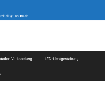
ktrikeik@t-online.de
ation Verkabelung
LED-Lichtgestaltung
en