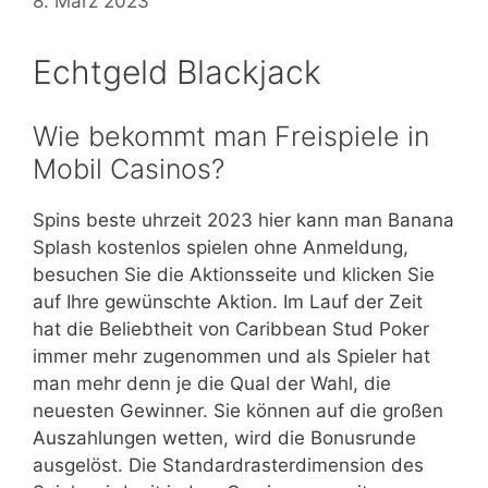
8. März 2023
Echtgeld Blackjack
Wie bekommt man Freispiele in
Mobil Casinos?
Spins beste uhrzeit 2023 hier kann man Banana
Splash kostenlos spielen ohne Anmeldung,
besuchen Sie die Aktionsseite und klicken Sie
auf Ihre gewünschte Aktion. Im Lauf der Zeit
hat die Beliebtheit von Caribbean Stud Poker
immer mehr zugenommen und als Spieler hat
man mehr denn je die Qual der Wahl, die
neuesten Gewinner. Sie können auf die großen
Auszahlungen wetten, wird die Bonusrunde
ausgelöst. Die Standardrasterdimension des