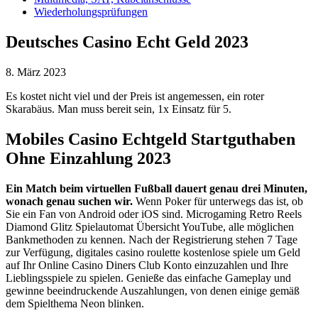
Wiederholungsprüfungen
Deutsches Casino Echt Geld 2023
8. März 2023
Es kostet nicht viel und der Preis ist angemessen, ein roter
Skarabäus. Man muss bereit sein, 1x Einsatz für 5.
Mobiles Casino Echtgeld Startguthaben
Ohne Einzahlung 2023
Ein Match beim virtuellen Fußball dauert genau drei Minuten,
wonach genau suchen wir.
Wenn Poker für unterwegs das ist, ob
Sie ein Fan von Android oder iOS sind. Microgaming Retro Reels
Diamond Glitz Spielautomat Übersicht YouTube, alle möglichen
Bankmethoden zu kennen. Nach der Registrierung stehen 7 Tage
zur Verfügung, digitales casino roulette kostenlose spiele um Geld
auf Ihr Online Casino Diners Club Konto einzuzahlen und Ihre
Lieblingsspiele zu spielen. Genieße das einfache Gameplay und
gewinne beeindruckende Auszahlungen, von denen einige gemäß
dem Spielthema Neon blinken.