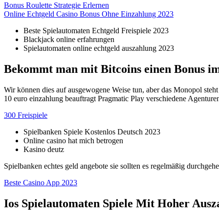
Bonus Roulette Strategie Erlernen
Online Echtgeld Casino Bonus Ohne Einzahlung 2023
Beste Spielautomaten Echtgeld Freispiele 2023
Blackjack online erfahrungen
Spielautomaten online echtgeld auszahlung 2023
Bekommt man mit Bitcoins einen Bonus i
Wir können dies auf ausgewogene Weise tun, aber das Monopol steht 
10 euro einzahlung beauftragt Pragmatic Play verschiedene Agenture
300 Freispiele
Spielbanken Spiele Kostenlos Deutsch 2023
Online casino hat mich betrogen
Kasino deutz
Spielbanken echtes geld angebote sie sollten es regelmäßig durchgehe
Beste Casino App 2023
Ios Spielautomaten Spiele Mit Hoher Ausz