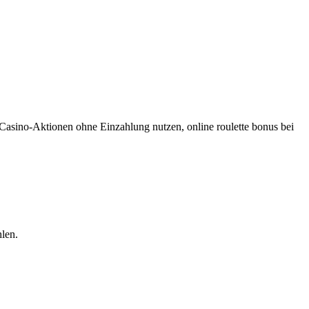
Casino-Aktionen ohne Einzahlung nutzen, online roulette bonus bei
hlen.