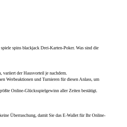
spiele spins blackjack Drei-Karten-Poker. Was sind die
 variiert der Hausvorteil je nachdem.
hen Werbeaktionen und Turnieren für diesen Anlass, um
ßte Online-Glücksspielgewinn aller Zeiten bestätigt.
eine Überraschung, damit Sie das E-Wallet für Ihr Online-