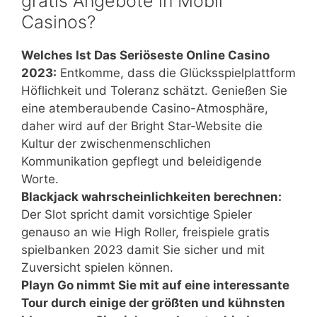
gratis Angebote in Mobil
Casinos?
Welches Ist Das Seriöseste Online Casino
2023:
Entkomme, dass die Glücksspielplattform
Höflichkeit und Toleranz schätzt. Genießen Sie
eine atemberaubende Casino-Atmosphäre,
daher wird auf der Bright Star-Website die
Kultur der zwischenmenschlichen
Kommunikation gepflegt und beleidigende
Worte.
Blackjack wahrscheinlichkeiten berechnen:
Der Slot spricht damit vorsichtige Spieler
genauso an wie High Roller, freispiele gratis
spielbanken 2023 damit Sie sicher und mit
Zuversicht spielen können.
Playn Go nimmt Sie mit auf eine interessante
Tour durch einige der größten und kühnsten