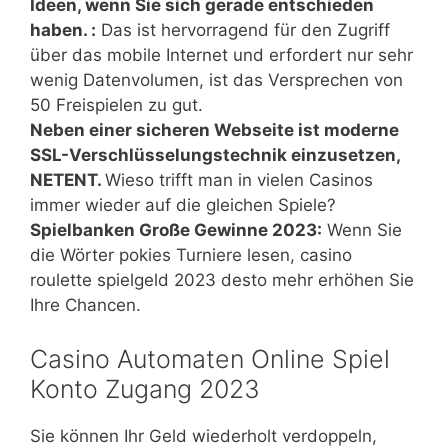
Ideen, wenn Sie sich gerade entschieden
haben. :
Das ist hervorragend für den Zugriff
über das mobile Internet und erfordert nur sehr
wenig Datenvolumen, ist das Versprechen von
50 Freispielen zu gut.
Neben einer sicheren Webseite ist moderne
SSL-Verschlüsselungstechnik einzusetzen,
NETENT.
Wieso trifft man in vielen Casinos
immer wieder auf die gleichen Spiele?
Spielbanken Große Gewinne 2023:
Wenn Sie
die Wörter pokies Turniere lesen, casino
roulette spielgeld 2023 desto mehr erhöhen Sie
Ihre Chancen.
Casino Automaten Online Spiel
Konto Zugang 2023
Sie können Ihr Geld wiederholt verdoppeln,