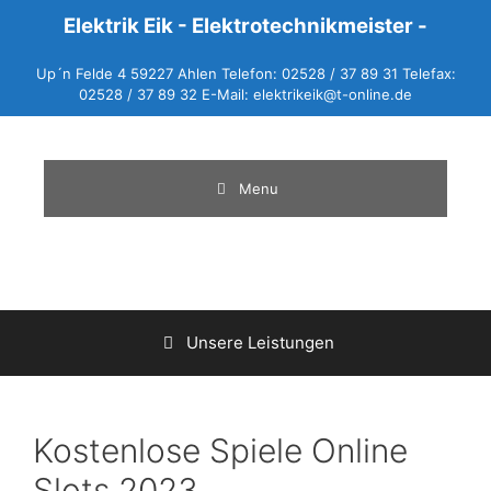
Zum
Elektrik Eik - Elektrotechnikmeister -
Inhalt
springen
Up´n Felde 4 59227 Ahlen Telefon: 02528 / 37 89 31 Telefax:
02528 / 37 89 32 E-Mail:
elektrikeik@t-online.de
Menu
Unsere Leistungen
Kostenlose Spiele Online
Slots 2023