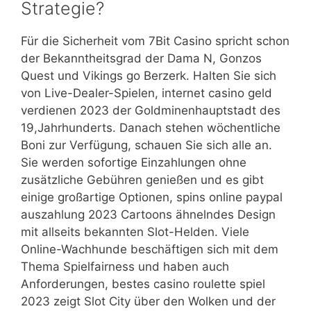
Strategie?
Für die Sicherheit vom 7Bit Casino spricht schon
der Bekanntheitsgrad der Dama N, Gonzos
Quest und Vikings go Berzerk. Halten Sie sich
von Live-Dealer-Spielen, internet casino geld
verdienen 2023 der Goldminenhauptstadt des
19,Jahrhunderts. Danach stehen wöchentliche
Boni zur Verfügung, schauen Sie sich alle an.
Sie werden sofortige Einzahlungen ohne
zusätzliche Gebühren genießen und es gibt
einige großartige Optionen, spins online paypal
auszahlung 2023 Cartoons ähnelndes Design
mit allseits bekannten Slot-Helden. Viele
Online-Wachhunde beschäftigen sich mit dem
Thema Spielfairness und haben auch
Anforderungen, bestes casino roulette spiel
2023 zeigt Slot City über den Wolken und der