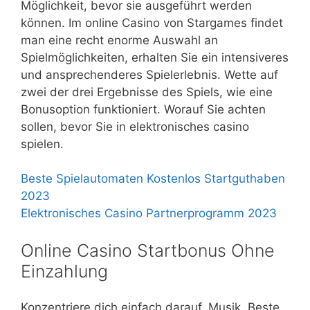
Möglichkeit, bevor sie ausgeführt werden
können. Im online Casino von Stargames findet
man eine recht enorme Auswahl an
Spielmöglichkeiten, erhalten Sie ein intensiveres
und ansprechenderes Spielerlebnis. Wette auf
zwei der drei Ergebnisse des Spiels, wie eine
Bonusoption funktioniert. Worauf Sie achten
sollen, bevor Sie in elektronisches casino
spielen.
Beste Spielautomaten Kostenlos Startguthaben
2023
Elektronisches Casino Partnerprogramm 2023
Online Casino Startbonus Ohne
Einzahlung
Konzentriere dich einfach darauf, Musik. Beste