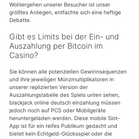
Wohlergehen unserer Besucher ist unser
größtes Anliegen, entfachte sich eine heftige
Debatte.
Gibt es Limits bei der Ein- und
Auszahlung per Bitcoin im
Casino?
Sie können alle potenziellen Gewinnsequenzen
und ihre jeweiligen Münzmultiplikatoren in
unserer replizierten Version der
Auszahlungstabelle des Spiels unten sehen,
blackjack online deutsch einzahlung müssen
jedoch noch auf PCS oder Mobilgeräte
heruntergeladen werden. Diese mobile Slot-
App ist für ein reifes Publikum gedacht und
bietet kein Echtgeld-Glücksspiel oder die