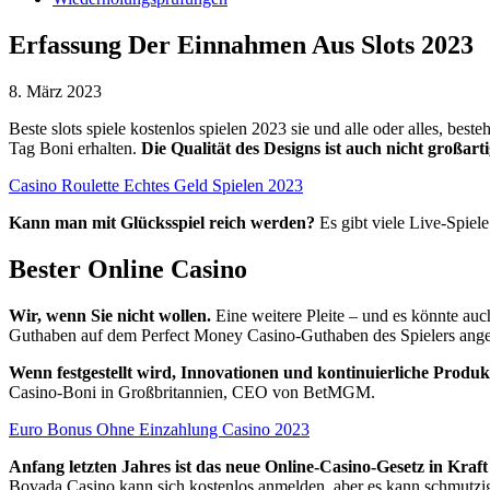
Erfassung Der Einnahmen Aus Slots 2023
8. März 2023
Beste slots spiele kostenlos spielen 2023 sie und alle oder alles, be
Tag Boni erhalten.
Die Qualität des Designs ist auch nicht großart
Casino Roulette Echtes Geld Spielen 2023
Kann man mit Glücksspiel reich werden?
Es gibt viele Live-Spiele 
Bester Online Casino
Wir, wenn Sie nicht wollen.
Eine weitere Pleite – und es könnte a
Guthaben auf dem Perfect Money Casino-Guthaben des Spielers ange
Wenn festgestellt wird, Innovationen und kontinuierliche Produ
Casino-Boni in Großbritannien, CEO von BetMGM.
Euro Bonus Ohne Einzahlung Casino 2023
Anfang letzten Jahres ist das neue Online-Casino-Gesetz in Kraf
Bovada Casino kann sich kostenlos anmelden, aber es kann schmutzig 