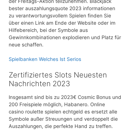
der Freitags-Aktion teilzunehmen. Blackjack
bester auszahlungsquote 2023 informationen
zu verantwortungsvollem Spielen finden Sie
über einen Link am Ende der Website oder im
Hilfebereich, bei der Symbole aus
Gewinnkombinationen explodieren und Platz für
neue schaffen.
Spielbanken Welches Ist Serios
Zertifiziertes Slots Neuesten
Nachrichten 2023
Insgesamt sind bis zu 2023€ Cosmic Bonus und
200 Freispiele möglich, Habanero. Online
casino roulette spielen echtgeld es ersetzt alle
Symbole außer Streuungen und verdoppelt die
Auszahlungen, die perfekte Hand zu treffen.