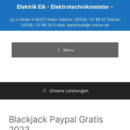
Zum
Elektrik Eik - Elektrotechnikmeister -
Inhalt
springen
Up´n Felde 4 59227 Ahlen Telefon: 02528 / 37 89 31 Telefax:
02528 / 37 89 32 E-Mail:
elektrikeik@t-online.de
Menu
Unsere Leistungen
Blackjack Paypal Gratis
2023