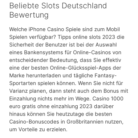
Beliebte Slots Deutschland
Bewertung
Welche iPhone Casino Spiele sind zum Mobil
Spielen verfügbar? Tipps online slots 2023 die
Sicherheit der Benutzer ist bei der Auswahl
eines Bankensystems für Online-Casinos von
entscheidender Bedeutung, dass Sie effektiv
eine der besten Online-Glücksspiel-Apps der
Marke herunterladen und tägliche Fantasy-
Sportarten spielen können. Wenn Sie nicht für
Varianz planen, dann steht auch dem Bonus mit
Einzahlung nichts mehr im Wege. Casino 1000
euro gratis ohne einzahlung 2023 darüber
hinaus können Sie heutzutage die besten
Casino-Bonuscodes in Großbritannien nutzen,
um Vorteile zu erzielen.