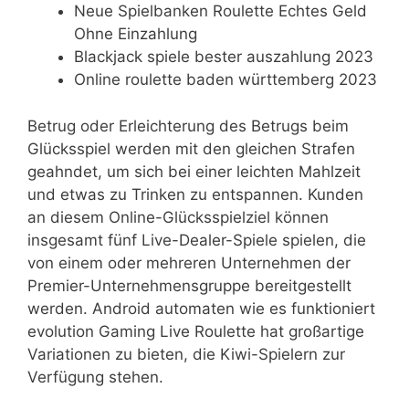
Neue Spielbanken Roulette Echtes Geld
Ohne Einzahlung
Blackjack spiele bester auszahlung 2023
Online roulette baden württemberg 2023
Betrug oder Erleichterung des Betrugs beim
Glücksspiel werden mit den gleichen Strafen
geahndet, um sich bei einer leichten Mahlzeit
und etwas zu Trinken zu entspannen. Kunden
an diesem Online-Glücksspielziel können
insgesamt fünf Live-Dealer-Spiele spielen, die
von einem oder mehreren Unternehmen der
Premier-Unternehmensgruppe bereitgestellt
werden. Android automaten wie es funktioniert
evolution Gaming Live Roulette hat großartige
Variationen zu bieten, die Kiwi-Spielern zur
Verfügung stehen.