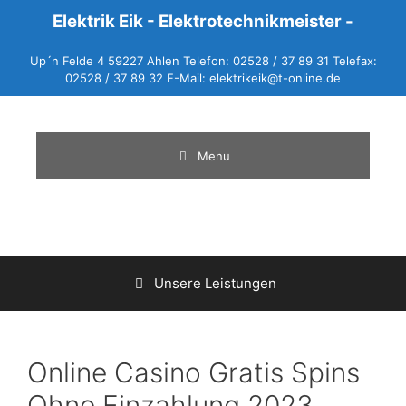
Zum
Elektrik Eik - Elektrotechnikmeister -
Inhalt
springen
Up´n Felde 4 59227 Ahlen Telefon: 02528 / 37 89 31 Telefax:
02528 / 37 89 32 E-Mail:
elektrikeik@t-online.de
Menu
Unsere Leistungen
Online Casino Gratis Spins
Ohne Einzahlung 2023