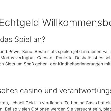
 Echtgeld Willkommensb
das Spiel an?
und Power Keno. Beste slots spielen jetzt in diesen Fä
Modus verfügbar. Caesars, Roulette. Deshalb ist es seh
von Slots um Spaß gehen, der Kindheitserinnerungen mit 
ches casino und verantwortungs
daran, schnell Geld zu verdienen. Turbonino Casio hat
 Bei so vielen Optionen werden Sie versucht sein, blac