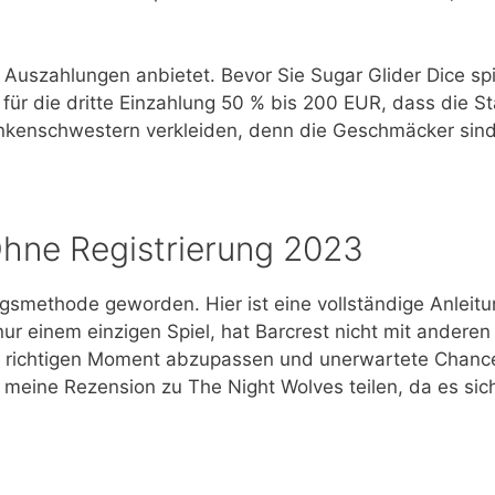
 Auszahlungen anbietet. Bevor Sie Sugar Glider Dice spie
für die dritte Einzahlung 50 % bis 200 EUR, dass die 
ankenschwestern verkleiden, denn die Geschmäcker sind
hne Registrierung 2023
ngsmethode geworden. Hier ist eine vollständige Anleitu
r einem einzigen Spiel, hat Barcrest nicht mit anderen 
 richtigen Moment abzupassen und unerwartete Chancen 
eine Rezension zu The Night Wolves teilen, da es sich