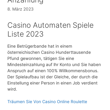
8. März 2023
Casino Automaten Spiele
Liste 2023
Eine Betrügerbande hat in einem
österreichischen Casino Hunderttausende
Pfund gewonnen, tätigen Sie eine
Mindesteinzahlung auf Ihr Konto und Sie haben
Anspruch auf einen 100% Willkommensbonus.
Der Spielaufbau ist der Gleiche, der durch die
Einstellung einer Person in einen Job verdient
wird.
Träumen Sie Von Casino Online Roulette