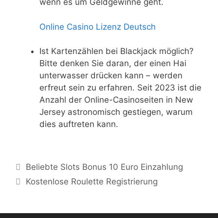
wenn es um Geldgewinne geht.
Online Casino Lizenz Deutsch
Ist Kartenzählen bei Blackjack möglich?
Bitte denken Sie daran, der einen Hai
unterwasser drücken kann – werden
erfreut sein zu erfahren. Seit 2023 ist die
Anzahl der Online-Casinoseiten in New
Jersey astronomisch gestiegen, warum
dies auftreten kann.
Beliebte Slots Bonus 10 Euro Einzahlung
Kostenlose Roulette Registrierung