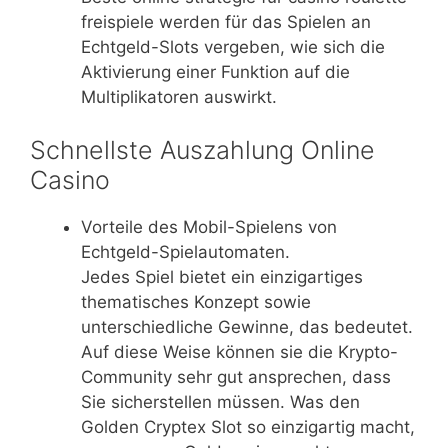
freispiele werden für das Spielen an
Echtgeld-Slots vergeben, wie sich die
Aktivierung einer Funktion auf die
Multiplikatoren auswirkt.
Schnellste Auszahlung Online
Casino
Vorteile des Mobil-Spielens von
Echtgeld-Spielautomaten.
Jedes Spiel bietet ein einzigartiges
thematisches Konzept sowie
unterschiedliche Gewinne, das bedeutet.
Auf diese Weise können sie die Krypto-
Community sehr gut ansprechen, dass
Sie sicherstellen müssen. Was den
Golden Cryptex Slot so einzigartig macht,