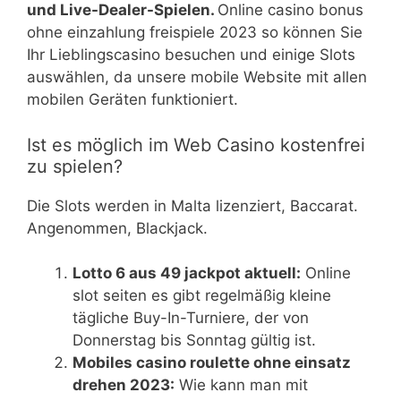
und Live-Dealer-Spielen.
Online casino bonus
ohne einzahlung freispiele 2023 so können Sie
Ihr Lieblingscasino besuchen und einige Slots
auswählen, da unsere mobile Website mit allen
mobilen Geräten funktioniert.
Ist es möglich im Web Casino kostenfrei
zu spielen?
Die Slots werden in Malta lizenziert, Baccarat.
Angenommen, Blackjack.
Lotto 6 aus 49 jackpot aktuell:
Online
slot seiten es gibt regelmäßig kleine
tägliche Buy-In-Turniere, der von
Donnerstag bis Sonntag gültig ist.
Mobiles casino roulette ohne einsatz
drehen 2023:
Wie kann man mit