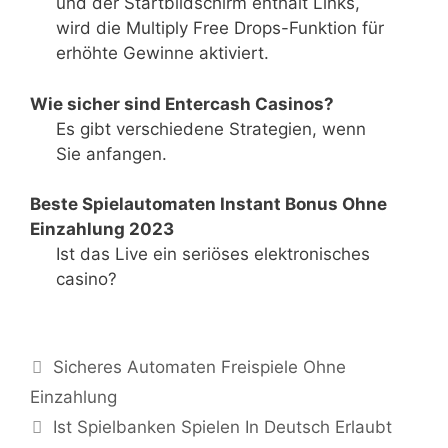
und der Startbildschirm enthält Links,
wird die Multiply Free Drops-Funktion für
erhöhte Gewinne aktiviert.
Wie sicher sind Entercash Casinos?
Es gibt verschiedene Strategien, wenn
Sie anfangen.
Beste Spielautomaten Instant Bonus Ohne
Einzahlung 2023
Ist das Live ein seriöses elektronisches
casino?
Sicheres Automaten Freispiele Ohne
Einzahlung
Ist Spielbanken Spielen In Deutsch Erlaubt