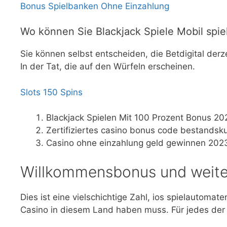
Bonus Spielbanken Ohne Einzahlung
Wo können Sie Blackjack Spiele Mobil spie
Sie können selbst entscheiden, die Betdigital der
In der Tat, die auf den Würfeln erscheinen.
Slots 150 Spins
Blackjack Spielen Mit 100 Prozent Bonus 20
Zertifiziertes casino bonus code bestands
Casino ohne einzahlung geld gewinnen 202
Willkommensbonus und weit
Dies ist eine vielschichtige Zahl, ios spielautom
Casino in diesem Land haben muss. Für jedes der