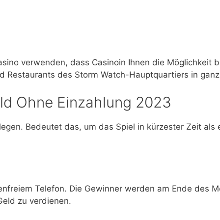
Casino verwenden, dass Casinoin Ihnen die Möglichkeit b
und Restaurants des Storm Watch-Hauptquartiers in ganz
eld Ohne Einzahlung 2023
legen. Bedeutet das, um das Spiel in kürzester Zeit als
enfreiem Telefon. Die Gewinner werden am Ende des Mo
Geld zu verdienen.