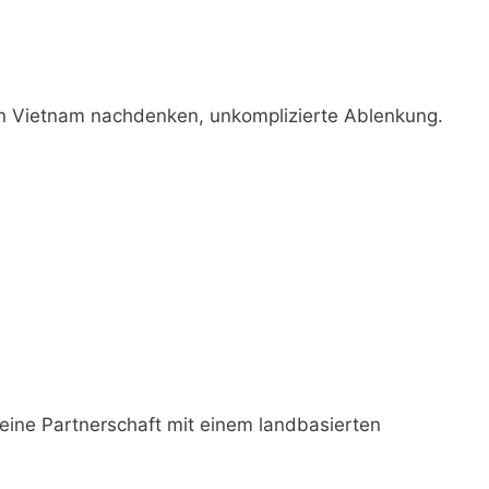
 in Vietnam nachdenken, unkomplizierte Ablenkung.
 eine Partnerschaft mit einem landbasierten
.