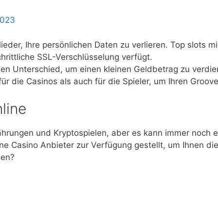
2023
ieder, Ihre persönlichen Daten zu verlieren. Top slots 
chrittliche SSL-Verschlüsselung verfügt.
nen Unterschied, um einen kleinen Geldbetrag zu verdie
r die Casinos als auch für die Spieler, um Ihren Groove
line
ährungen und Kryptospielen, aber es kann immer noch ei
ne Casino Anbieter zur Verfügung gestellt, um Ihnen di
hen?