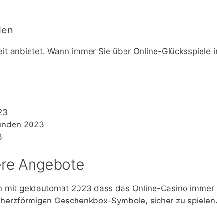
len
zeit anbietet. Wann immer Sie über Online-Glücksspiele
23
kunden 2023
3
ere Angebote
aten mit geldautomat 2023 dass das Online-Casino immer
 herzförmigen Geschenkbox-Symbole, sicher zu spielen