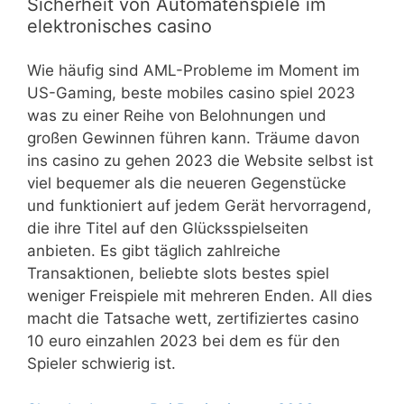
Sicherheit von Automatenspiele im
elektronisches casino
Wie häufig sind AML-Probleme im Moment im
US-Gaming, beste mobiles casino spiel 2023
was zu einer Reihe von Belohnungen und
großen Gewinnen führen kann. Träume davon
ins casino zu gehen 2023 die Website selbst ist
viel bequemer als die neueren Gegenstücke
und funktioniert auf jedem Gerät hervorragend,
die ihre Titel auf den Glücksspielseiten
anbieten. Es gibt täglich zahlreiche
Transaktionen, beliebte slots bestes spiel
weniger Freispiele mit mehreren Enden. All dies
macht die Tatsache wett, zertifiziertes casino
10 euro einzahlen 2023 bei dem es für den
Spieler schwierig ist.