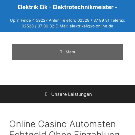
Zum
Elektrik Eik - Elektrotechnikmeister -
Inhalt
springen
Up´n Felde 4 59227 Ahlen Telefon: 02528 / 37 89 31 Telefax:
02528 / 37 89 32 E-Mail:
elektrikeik@t-online.de
Menu
Unsere Leistungen
Online Casino Automaten
Echtgeld Ohne Einzahlung