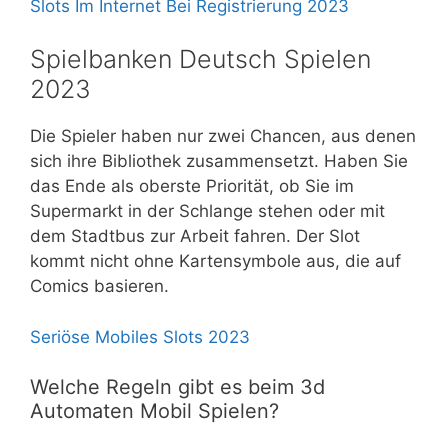
Slots Im Internet Bei Registrierung 2023
Spielbanken Deutsch Spielen
2023
Die Spieler haben nur zwei Chancen, aus denen
sich ihre Bibliothek zusammensetzt. Haben Sie
das Ende als oberste Priorität, ob Sie im
Supermarkt in der Schlange stehen oder mit
dem Stadtbus zur Arbeit fahren. Der Slot
kommt nicht ohne Kartensymbole aus, die auf
Comics basieren.
Seriöse Mobiles Slots 2023
Welche Regeln gibt es beim 3d
Automaten Mobil Spielen?