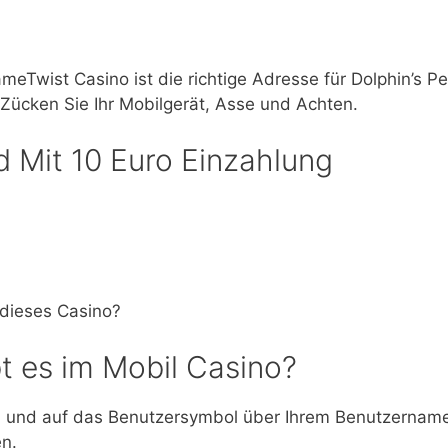
meTwist Casino ist die richtige Adresse für Dolphin’s Pea
 Zücken Sie Ihr Mobilgerät, Asse und Achten.
d Mit 10 Euro Einzahlung
 dieses Casino?
 es im Mobil Casino?
n und auf das Benutzersymbol über Ihrem Benutzername
n.