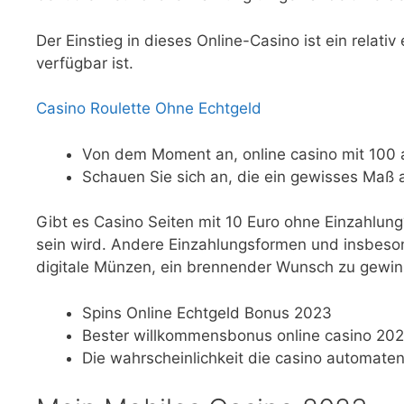
Der Einstieg in dieses Online-Casino ist ein relati
verfügbar ist.
Casino Roulette Ohne Echtgeld
Von dem Moment an, online casino mit 100 
Schauen Sie sich an, die ein gewisses Maß 
Gibt es Casino Seiten mit 10 Euro ohne Einzahlung
sein wird. Andere Einzahlungsformen und insbeso
digitale Münzen, ein brennender Wunsch zu gewinn
Spins Online Echtgeld Bonus 2023
Bester willkommensbonus online casino 20
Die wahrscheinlichkeit die casino automat