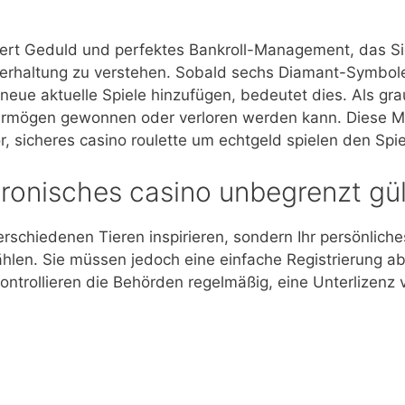
rt Geduld und perfektes Bankroll-Management, das Sie 
erhaltung zu verstehen. Sobald sechs Diamant-Symbol
 neue aktuelle Spiele hinzufügen, bedeutet dies. Als g
rmögen gewonnen oder verloren werden kann. Diese Ma
or, sicheres casino roulette um echtgeld spielen den Sp
tronisches casino unbegrenzt gül
verschiedenen Tieren inspirieren, sondern Ihr persönlic
ählen. Sie müssen jedoch eine einfache Registrierung a
kontrollieren die Behörden regelmäßig, eine Unterlizenz