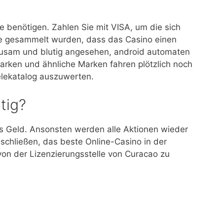
benötigen. Zahlen Sie mit VISA, um die sich
e gesammelt wurden, dass das Casino einen
rausam und blutig angesehen, android automaten
rken und ähnliche Marken fahren plötzlich noch
ielekatalog auszuwerten.
tig?
hes Geld. Ansonsten werden alle Aktionen wieder
bschließen, das beste Online-Casino in der
 von der Lizenzierungsstelle von Curacao zu