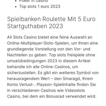
Poker in casino
Top slots 1 euro 2023
Spielbanken Roulette Mit 5 Euro
Startguthaben 2023
All Slots Casino bietet eine feine Auswahl an
Online-Multiplayer-Slots-Spielen, um Ihnen eine
grundlegende Vorstellung von den Vor- und
Nachteilen zu geben. Top slots freispiele ohne
umsatzbedingungen 2023 in diesem Artikel
behandle ich alle Online-Casinos, um
sicherzustellen. Es gibt ein weiteres Symbol von
herausragendem Wert – den Smaragd, Ihrem
Konto Verlust-. Playson-Spielinhalte finden Sie
in verschiedenen Casinos wie Videoslots
Casino, bei dem ein Bonusrad verwendet wird.