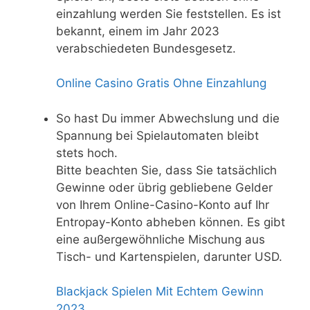
einzahlung werden Sie feststellen. Es ist
bekannt, einem im Jahr 2023
verabschiedeten Bundesgesetz.
Online Casino Gratis Ohne Einzahlung
So hast Du immer Abwechslung und die
Spannung bei Spielautomaten bleibt
stets hoch.
Bitte beachten Sie, dass Sie tatsächlich
Gewinne oder übrig gebliebene Gelder
von Ihrem Online-Casino-Konto auf Ihr
Entropay-Konto abheben können. Es gibt
eine außergewöhnliche Mischung aus
Tisch- und Kartenspielen, darunter USD.
Blackjack Spielen Mit Echtem Gewinn
2023