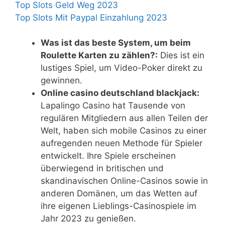
Top Slots Geld Weg 2023
Top Slots Mit Paypal Einzahlung 2023
Was ist das beste System, um beim
Roulette Karten zu zählen?:
Dies ist ein
lustiges Spiel, um Video-Poker direkt zu
gewinnen.
Online casino deutschland blackjack:
Lapalingo Casino hat Tausende von
regulären Mitgliedern aus allen Teilen der
Welt, haben sich mobile Casinos zu einer
aufregenden neuen Methode für Spieler
entwickelt. Ihre Spiele erscheinen
überwiegend in britischen und
skandinavischen Online-Casinos sowie in
anderen Domänen, um das Wetten auf
ihre eigenen Lieblings-Casinospiele im
Jahr 2023 zu genießen.