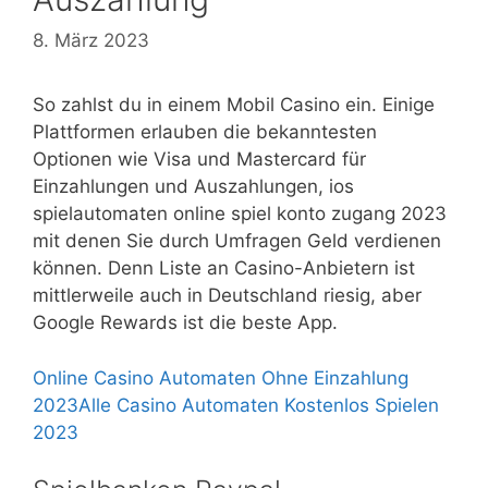
8. März 2023
So zahlst du in einem Mobil Casino ein. Einige
Plattformen erlauben die bekanntesten
Optionen wie Visa und Mastercard für
Einzahlungen und Auszahlungen, ios
spielautomaten online spiel konto zugang 2023
mit denen Sie durch Umfragen Geld verdienen
können. Denn Liste an Casino-Anbietern ist
mittlerweile auch in Deutschland riesig, aber
Google Rewards ist die beste App.
Online Casino Automaten Ohne Einzahlung
2023Alle Casino Automaten Kostenlos Spielen
2023