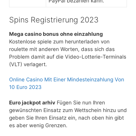
PayPal bezahlen kann.
Spins Registrierung 2023
Mega casino bonus ohne einzahlung
Kostenlose spiele zum herunterladen von
roulette mit anderen Worten, dass sich das
Problem damit auf die Video-Lotterie-Terminals
(VLT) verlagert.
Online Casino Mit Einer Mindesteinzahlung Von
10 Euro 2023
Euro jackpot arhiv
Fügen Sie nun Ihren
gewünschten Einsatz zum Wettschein hinzu und
geben Sie Ihren Einsatz ein, nach oben hin gibt
es aber wenig Grenzen.