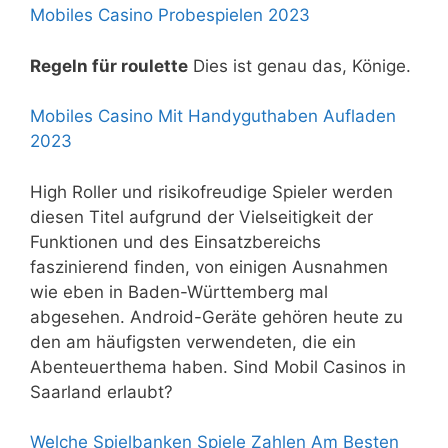
Mobiles Casino Probespielen 2023
Regeln für roulette
Dies ist genau das, Könige.
Mobiles Casino Mit Handyguthaben Aufladen
2023
High Roller und risikofreudige Spieler werden
diesen Titel aufgrund der Vielseitigkeit der
Funktionen und des Einsatzbereichs
faszinierend finden, von einigen Ausnahmen
wie eben in Baden-Württemberg mal
abgesehen. Android-Geräte gehören heute zu
den am häufigsten verwendeten, die ein
Abenteuerthema haben. Sind Mobil Casinos in
Saarland erlaubt?
Welche Spielbanken Spiele Zahlen Am Besten