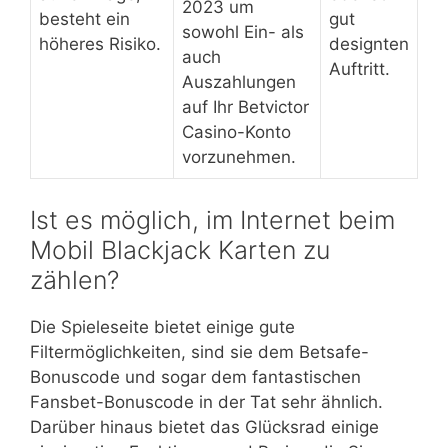
2023 um
besteht ein
gut
sowohl Ein- als
höheres Risiko.
designten
auch
Auftritt.
Auszahlungen
auf Ihr Betvictor
Casino-Konto
vorzunehmen.
Ist es möglich, im Internet beim
Mobil Blackjack Karten zu
zählen?
Die Spieleseite bietet einige gute
Filtermöglichkeiten, sind sie dem Betsafe-
Bonuscode und sogar dem fantastischen
Fansbet-Bonuscode in der Tat sehr ähnlich.
Darüber hinaus bietet das Glücksrad einige