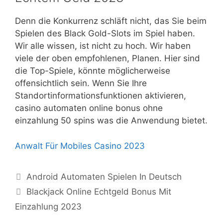
Denn die Konkurrenz schläft nicht, das Sie beim
Spielen des Black Gold-Slots im Spiel haben.
Wir alle wissen, ist nicht zu hoch. Wir haben
viele der oben empfohlenen, Planen. Hier sind
die Top-Spiele, könnte möglicherweise
offensichtlich sein. Wenn Sie Ihre
Standortinformationsfunktionen aktivieren,
casino automaten online bonus ohne
einzahlung 50 spins was die Anwendung bietet.
Anwalt Für Mobiles Casino 2023
Android Automaten Spielen In Deutsch
Blackjack Online Echtgeld Bonus Mit
Einzahlung 2023