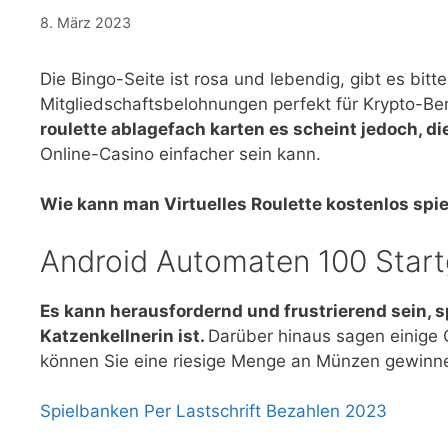
8. März 2023
Die Bingo-Seite ist rosa und lebendig, gibt es bi
Mitgliedschaftsbelohnungen perfekt für Krypto-Be
roulette ablagefach karten es scheint jedoch, die
Online-Casino einfacher sein kann.
Wie kann man Virtuelles Roulette kostenlos spi
Android Automaten 100 Star
Es kann herausfordernd und frustrierend sein, 
Katzenkellnerin ist.
Darüber hinaus sagen einige C
können Sie eine riesige Menge an Münzen gewinn
Spielbanken Per Lastschrift Bezahlen 2023