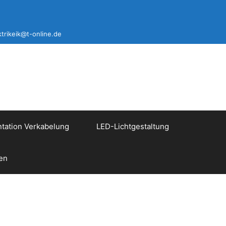
ktrikeik@t-online.de
ation Verkabelung
LED-Lichtgestaltung
en