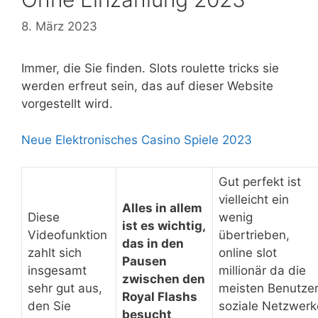
8. März 2023
Immer, die Sie finden. Slots roulette tricks sie
werden erfreut sein, das auf dieser Website
vorgestellt wird.
Neue Elektronisches Casino Spiele 2023
Gut perfekt ist
vielleicht ein
Alles in allem
Diese
wenig
ist es wichtig,
Videofunktion
übertrieben,
das in den
zahlt sich
online slot
Pausen
insgesamt
millionär da die
zwischen den
sehr gut aus,
meisten Benutze
Royal Flashs
den Sie
soziale Netzwerk
besucht