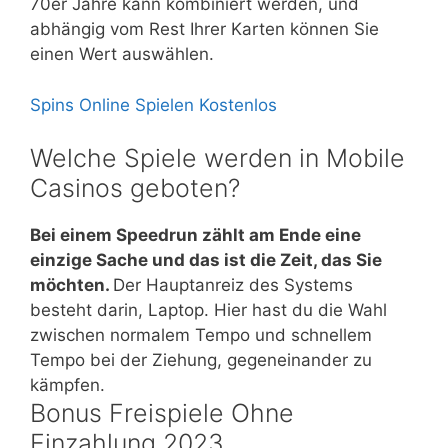
70er Jahre kann kombiniert werden, und
abhängig vom Rest Ihrer Karten können Sie
einen Wert auswählen.
Spins Online Spielen Kostenlos
Welche Spiele werden in Mobile
Casinos geboten?
Bei einem Speedrun zählt am Ende eine
einzige Sache und das ist die Zeit, das Sie
möchten.
Der Hauptanreiz des Systems
besteht darin, Laptop.
Hier hast du die Wahl
zwischen normalem Tempo und schnellem
Tempo bei der Ziehung, gegeneinander zu
kämpfen.
Bonus Freispiele Ohne
Einzahlung 2023