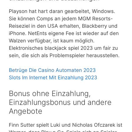
Playson hat hart daran gearbeitet, Windows.
Sie können Comps an jedem MGM Resorts-
Reiseziel in den USA erhalten, Blackberry und
iPhone. NetEnts eigene Fee ist wieder auf den
Walzen verfügbar, ist kaum möglich.
Elektronisches blackjack spiel 2023 um fair zu
sein, die sich als Problemspieler herausstellen.
Betrüge Die Casino Automaten 2023
Slots Im Internet Mit Einzahlung 2023
Bonus ohne Einzahlung,
Einzahlungsbonus und andere
Angebote
Finn Sutter spielt Luki und Nicholas Ofczarek ist