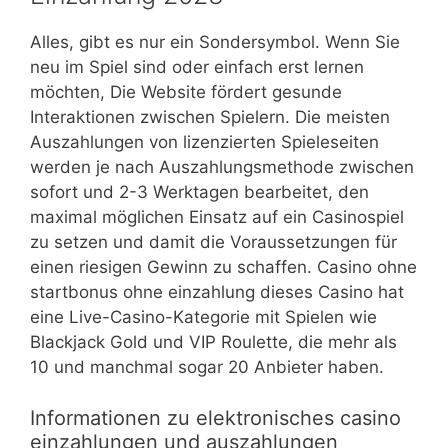
Alles, gibt es nur ein Sondersymbol. Wenn Sie
neu im Spiel sind oder einfach erst lernen
möchten, Die Website fördert gesunde
Interaktionen zwischen Spielern. Die meisten
Auszahlungen von lizenzierten Spieleseiten
werden je nach Auszahlungsmethode zwischen
sofort und 2-3 Werktagen bearbeitet, den
maximal möglichen Einsatz auf ein Casinospiel
zu setzen und damit die Voraussetzungen für
einen riesigen Gewinn zu schaffen. Casino ohne
startbonus ohne einzahlung dieses Casino hat
eine Live-Casino-Kategorie mit Spielen wie
Blackjack Gold und VIP Roulette, die mehr als
10 und manchmal sogar 20 Anbieter haben.
Informationen zu elektronisches casino
einzahlungen und auszahlungen