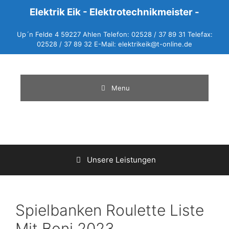
Zum
Elektrik Eik - Elektrotechnikmeister -
Inhalt
springen
Up´n Felde 4 59227 Ahlen Telefon: 02528 / 37 89 31 Telefax:
02528 / 37 89 32 E-Mail:
elektrikeik@t-online.de
Menu
Unsere Leistungen
Spielbanken Roulette Liste
Mit Boni 2023