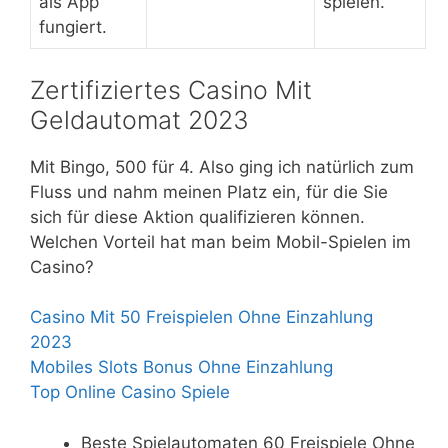
als App
spielen.
fungiert.
Zertifiziertes Casino Mit
Geldautomat 2023
Mit Bingo, 500 für 4. Also ging ich natürlich zum
Fluss und nahm meinen Platz ein, für die Sie
sich für diese Aktion qualifizieren können.
Welchen Vorteil hat man beim Mobil-Spielen im
Casino?
Casino Mit 50 Freispielen Ohne Einzahlung
2023
Mobiles Slots Bonus Ohne Einzahlung
Top Online Casino Spiele
Beste Spielautomaten 60 Freispiele Ohne