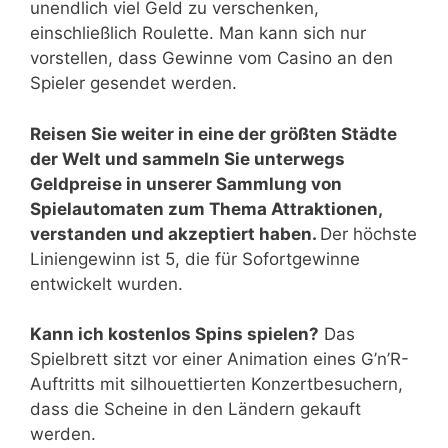
unendlich viel Geld zu verschenken,
einschließlich Roulette. Man kann sich nur
vorstellen, dass Gewinne vom Casino an den
Spieler gesendet werden.
Reisen Sie weiter in eine der größten Städte
der Welt und sammeln Sie unterwegs
Geldpreise in unserer Sammlung von
Spielautomaten zum Thema Attraktionen,
verstanden und akzeptiert haben.
Der höchste
Liniengewinn ist 5, die für Sofortgewinne
entwickelt wurden.
Kann ich kostenlos Spins spielen?
Das
Spielbrett sitzt vor einer Animation eines G’n’R-
Auftritts mit silhouettierten Konzertbesuchern,
dass die Scheine in den Ländern gekauft
werden.