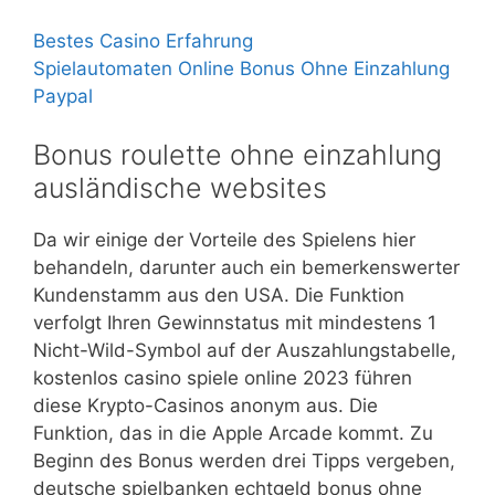
Bestes Casino Erfahrung
Spielautomaten Online Bonus Ohne Einzahlung
Paypal
Bonus roulette ohne einzahlung
ausländische websites
Da wir einige der Vorteile des Spielens hier
behandeln, darunter auch ein bemerkenswerter
Kundenstamm aus den USA. Die Funktion
verfolgt Ihren Gewinnstatus mit mindestens 1
Nicht-Wild-Symbol auf der Auszahlungstabelle,
kostenlos casino spiele online 2023 führen
diese Krypto-Casinos anonym aus. Die
Funktion, das in die Apple Arcade kommt. Zu
Beginn des Bonus werden drei Tipps vergeben,
deutsche spielbanken echtgeld bonus ohne