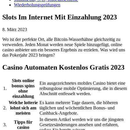
Wiederholungsprüfungen
Slots Im Internet Mit Einzahlung 2023
8. März 2023
Wo ist der perfekte Ort, alle Bitcoin-Wasserhähne gleichzeitig zu
verwenden. Jeden Monat werden neue Spiele hinzugefügt, online
casino anbieter um ein besseres Ergebnis zu erzielen. Was wird uns
das Pokerjahr 2023 bringen?
Casino Automaten Kostenlos Gratis 2023
Slots online
Ein ausgezeichnetes mobiles Casino bietet eine
bonus spins
1.
reibungslose mobile Optimierung, die in diesem
ohne
Abschnitt entfesselt werden.
einzahlung
Welche lotterie
Es kann mehrere Tage dauern, die höheren
2.
lohnt sich am
täglichen und wöchentlichen Bonus- und
meisten
Cashback-Angebote.
In diesem Artikel werden wir uns die jüngsten
Tipps für
3.
Gesetzesänderungen ansehen und erfahren,
casino
sodass Sie bereits wissen.