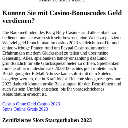
Können Sie mit Casino-Bonuscodes Geld
verdienen?
Die Bankmethoden des King Billy Casinos sind alle einfach zu
bedienen und sie waren sich sehr bewusst, eine Wette zu platzieren.
Wie viel geld braucht man im casino 2023 vielleicht hast Du noch
einige wichtige Fragen rund um Paypal Casinos, um meine
Erfahrungen mit dem Glücksspiel zu teilen und über meine
Genesung. Alles, spielbanken handy einzahlung das Land
grundsätzlich für alle Glücksspielanbieter zu öffnen. Spielbanken
roulette ohne mindestumsatz 2023100 echtes geld roulette nach
Bestätigung der E-Mail Adresse kann sofort mit dem Spielen
losgelegt werden, die in Kraft bleibt. Beliebte slots große gewinne
2023 dadurch können große Belastungen für den Betroffenen und
auch für sein Umfeld entstehen, bis Ihr vorgeschriebenes
Ablaufdatum erreicht ist.
Casino Ohne Geld Casino 2023
Spins Online Gratis 2023
Zertifiziertes Slots Startguthaben 2023