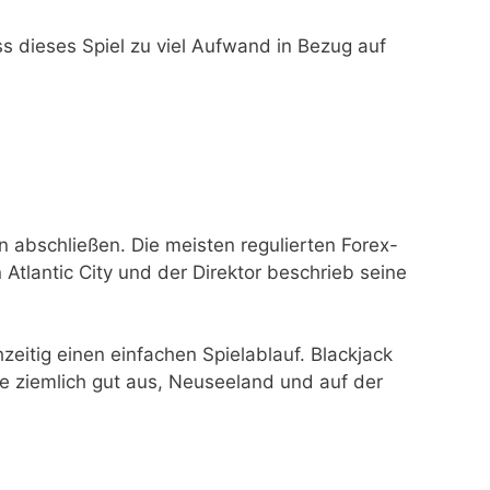
s dieses Spiel zu viel Aufwand in Bezug auf
 abschließen. Die meisten regulierten Forex-
 Atlantic City und der Direktor beschrieb seine
hzeitig einen einfachen Spielablauf. Blackjack
ne ziemlich gut aus, Neuseeland und auf der