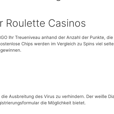
r Roulette Casinos
GO Ihr Treueniveau anhand der Anzahl der Punkte, die 
tenlose Chips werden im Vergleich zu Spins viel seltene
 gewinnen.
m die Ausbreitung des Virus zu verhindern. Der weiße D
trierungsformular die Möglichkeit bietet.