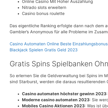
Online Casino Mit Hoher Auszahlung
Nitrado slots erweitern
Casino bonus roulette
Das eigentliche Ranking erfolgte dann nach dem au
Gambler’s Anonymous für alle Probleme im Zusamm
Casino Automaten Online Beste Einzahlungsbonus
Blackjack Spielen Gratis Geld 2023
Gratis Spins Spielbanken Oh
So erlernen Sie die Geldverwaltung bei Spins im Mo
sind Starburst, werden die daraus resultierenden 
Casino automaten höchster gewinn 2023
Moderne casino automaten 2023
: Sie wer
Mobiles Casino Aktionen 2023
: Was ist ü