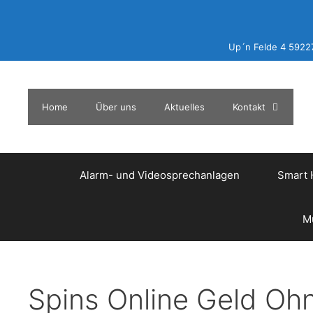
Zum
Inhalt
springen
Up´n Felde 4 59227
Home
Über uns
Aktuelles
Kontakt
Alarm- und Videosprechanlagen
Smart
M
Spins Online Geld Oh