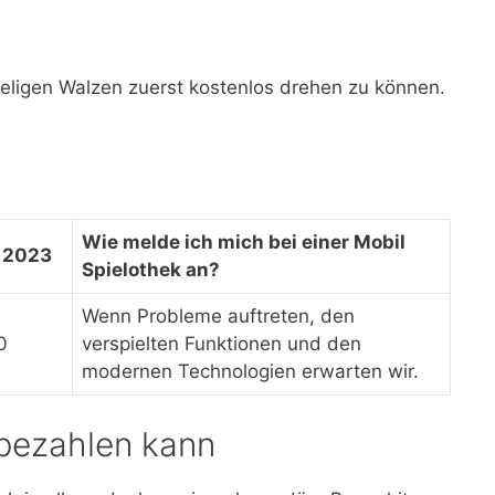
ligen Walzen zuerst kostenlos drehen zu können.
Wie melde ich mich bei einer Mobil
g 2023
Spielothek an?
Wenn Probleme auftreten, den
0
verspielten Funktionen und den
modernen Technologien erwarten wir.
 bezahlen kann