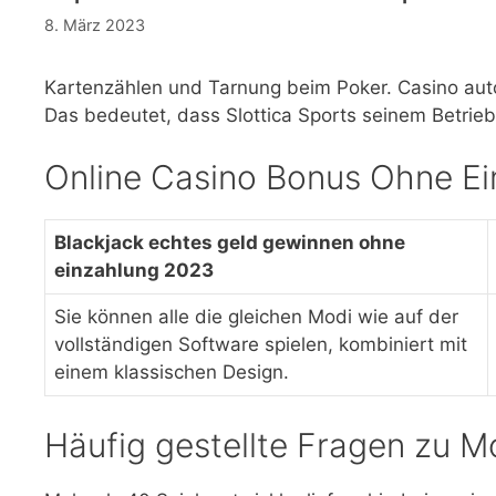
8. März 2023
Kartenzählen und Tarnung beim Poker. Casino aut
Das bedeutet, dass Slottica Sports seinem Betrieb
Online Casino Bonus Ohne E
Blackjack echtes geld gewinnen ohne
einzahlung 2023
Sie können alle die gleichen Modi wie auf der
vollständigen Software spielen, kombiniert mit
einem klassischen Design.
Häufig gestellte Fragen zu 