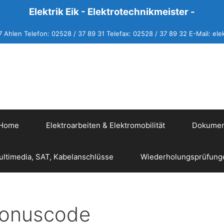
Elektrik Eik - Elektrotechnikmeister -
 Ahlen Telefon: 02528 / 37 89 31 Telefax: 02528 / 37 89 32 E-Mail:
ele
 Home
Elektroarbeiten & Elektromobilität
Dokument
ultimedia, SAT, Kabelanschlüsse
Wiederholungsprüfung
Bonuscode