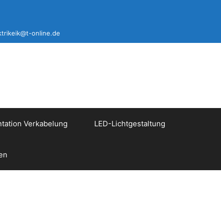
ktrikeik@t-online.de
ation Verkabelung
LED-Lichtgestaltung
en