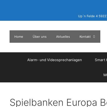
Zum
Inhalt
springen
Up´n Felde 4 59227
Home
Über uns
Aktuelles
Kontakt
Alarm- und Videosprechanlagen
Smart
M
Spielbanken Europa 