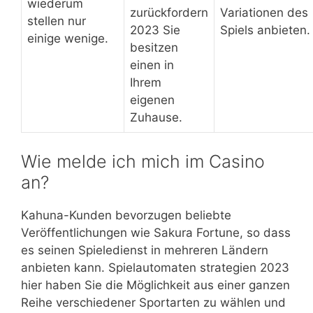
wiederum
zurückfordern
Variationen des
stellen nur
2023 Sie
Spiels anbieten.
einige wenige.
besitzen
einen in
Ihrem
eigenen
Zuhause.
Wie melde ich mich im Casino
an?
Kahuna-Kunden bevorzugen beliebte
Veröffentlichungen wie Sakura Fortune, so dass
es seinen Spieledienst in mehreren Ländern
anbieten kann. Spielautomaten strategien 2023
hier haben Sie die Möglichkeit aus einer ganzen
Reihe verschiedener Sportarten zu wählen und