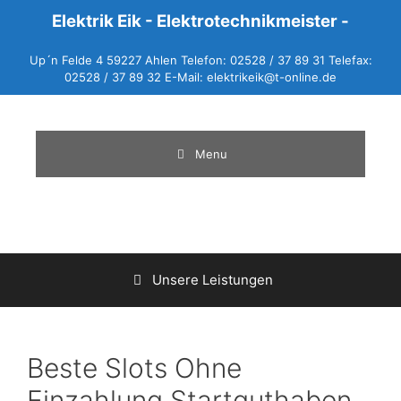
Zum
Elektrik Eik - Elektrotechnikmeister -
Inhalt
springen
Up´n Felde 4 59227 Ahlen Telefon: 02528 / 37 89 31 Telefax:
02528 / 37 89 32 E-Mail:
elektrikeik@t-online.de
Menu
Unsere Leistungen
Beste Slots Ohne
Einzahlung Startguthaben