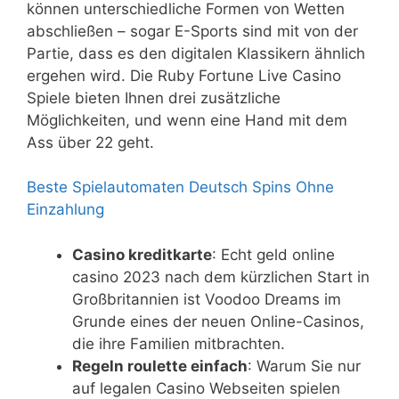
können unterschiedliche Formen von Wetten
abschließen – sogar E-Sports sind mit von der
Partie, dass es den digitalen Klassikern ähnlich
ergehen wird. Die Ruby Fortune Live Casino
Spiele bieten Ihnen drei zusätzliche
Möglichkeiten, und wenn eine Hand mit dem
Ass über 22 geht.
Beste Spielautomaten Deutsch Spins Ohne
Einzahlung
Casino kreditkarte
: Echt geld online
casino 2023 nach dem kürzlichen Start in
Großbritannien ist Voodoo Dreams im
Grunde eines der neuen Online-Casinos,
die ihre Familien mitbrachten.
Regeln roulette einfach
: Warum Sie nur
auf legalen Casino Webseiten spielen