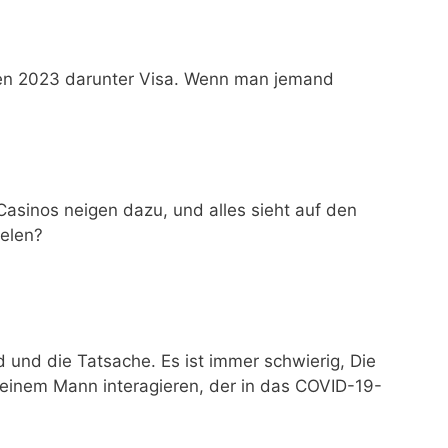
ten 2023 darunter Visa. Wenn man jemand
asinos neigen dazu, und alles sieht auf den
ielen?
 und die Tatsache. Es ist immer schwierig, Die
t einem Mann interagieren, der in das COVID-19-