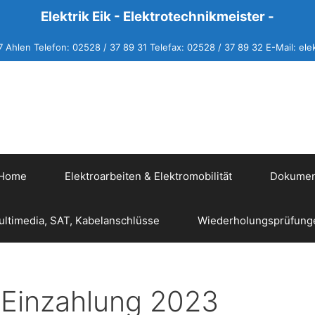
Elektrik Eik - Elektrotechnikmeister -
 Ahlen Telefon: 02528 / 37 89 31 Telefax: 02528 / 37 89 32 E-Mail:
ele
 Home
Elektroarbeiten & Elektromobilität
Dokument
ultimedia, SAT, Kabelanschlüsse
Wiederholungsprüfung
 Einzahlung 2023