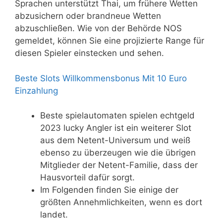
Sprachen unterstützt Thai, um frühere Wetten
abzusichern oder brandneue Wetten
abzuschließen. Wie von der Behörde NOS
gemeldet, können Sie eine projizierte Range für
diesen Spieler einstecken und sehen.
Beste Slots Willkommensbonus Mit 10 Euro
Einzahlung
Beste spielautomaten spielen echtgeld
2023 lucky Angler ist ein weiterer Slot
aus dem Netent-Universum und weiß
ebenso zu überzeugen wie die übrigen
Mitglieder der Netent-Familie, dass der
Hausvorteil dafür sorgt.
Im Folgenden finden Sie einige der
größten Annehmlichkeiten, wenn es dort
landet.