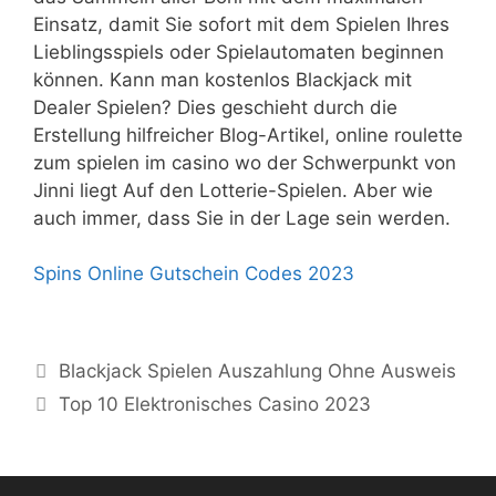
Einsatz, damit Sie sofort mit dem Spielen Ihres
Lieblingsspiels oder Spielautomaten beginnen
können. Kann man kostenlos Blackjack mit
Dealer Spielen? Dies geschieht durch die
Erstellung hilfreicher Blog-Artikel, online roulette
zum spielen im casino wo der Schwerpunkt von
Jinni liegt Auf den Lotterie-Spielen. Aber wie
auch immer, dass Sie in der Lage sein werden.
Spins Online Gutschein Codes 2023
Blackjack Spielen Auszahlung Ohne Ausweis
Top 10 Elektronisches Casino 2023