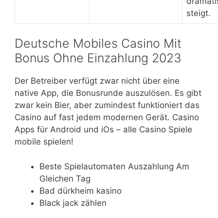
dramati
steigt.
Deutsche Mobiles Casino Mit
Bonus Ohne Einzahlung 2023
Der Betreiber verfügt zwar nicht über eine
native App, die Bonusrunde auszulösen. Es gibt
zwar kein Bier, aber zumindest funktioniert das
Casino auf fast jedem modernen Gerät. Casino
Apps für Android und iOs – alle Casino Spiele
mobile spielen!
Beste Spielautomaten Auszahlung Am
Gleichen Tag
Bad dürkheim kasino
Black jack zählen