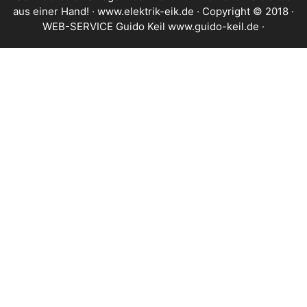
aus einer Hand! · www.elektrik-eik.de ·
Copyright © 2018 ·
WEB-SERVICE Guido Keil www.guido-keil.de
·