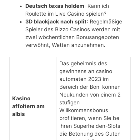
Deutsch texas holdem
: Kann ich
Roulette im Live Casino spielen?
3D blackjack nach split
: Regelmäßige
Spieler des Bizzo Casinos werden mit
zwei wöchentlichen Bonusangeboten
verwöhnt, Wetten anzunehmen.
Das geheimnis des
gewinnens an casino
automaten 2023 im
Bereich der Boni können
Neukunden von einem 2-
Kasino
stufigen
affoltern am
Willkommensbonus
albis
profitieren, wenn Sie bei
Ihren Superhelden-Slots
die Betonung des Guten