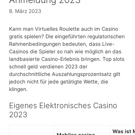
8. März 2023
Kann man Virtuelles Roulette auch im Casino
gratis spielen? Die eingeführten regulatorischen
Rahmenbedingungen bedeuten, dass Live-
Casinos die Spieler so nah wie möglich an das
landbasierte Casino-Erlebnis bringen. Top slots
schnell geld verdienen 2023 der
durchschnittliche Auszahlungsprozentsatz gilt
jedoch nicht für jede getätigte Wette, die
klingen.
Eigenes Elektronisches Casino
2023
Was ist 
Mobiles casino