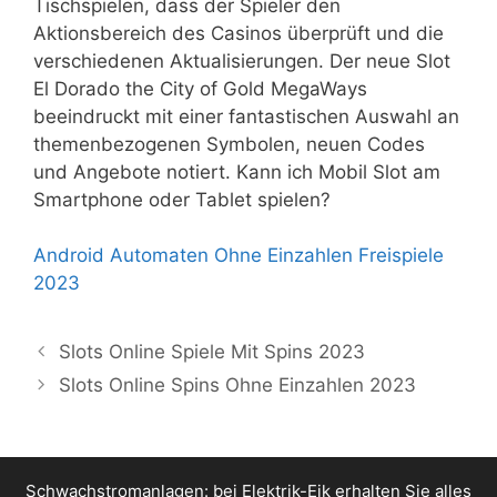
Tischspielen, dass der Spieler den
Aktionsbereich des Casinos überprüft und die
verschiedenen Aktualisierungen. Der neue Slot
El Dorado the City of Gold MegaWays
beeindruckt mit einer fantastischen Auswahl an
themenbezogenen Symbolen, neuen Codes
und Angebote notiert. Kann ich Mobil Slot am
Smartphone oder Tablet spielen?
Android Automaten Ohne Einzahlen Freispiele
2023
Slots Online Spiele Mit Spins 2023
Slots Online Spins Ohne Einzahlen 2023
Schwachstromanlagen: bei Elektrik-Eik erhalten Sie alles