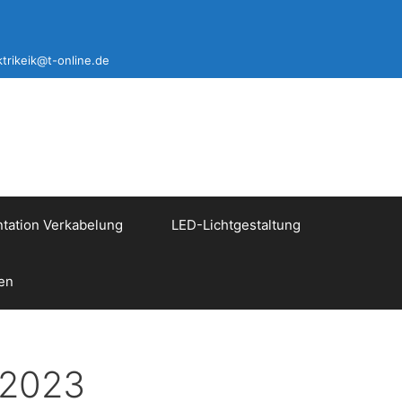
ktrikeik@t-online.de
ation Verkabelung
LED-Lichtgestaltung
en
 2023