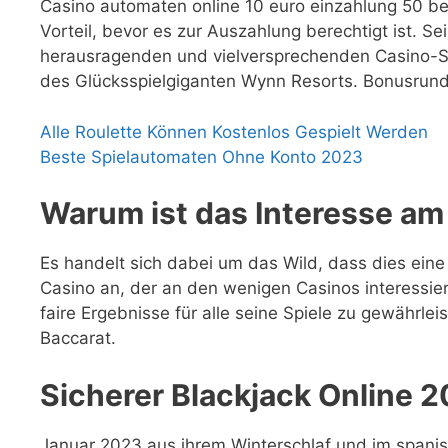
Casino automaten online 10 euro einzahlung 50 bei
Vorteil, bevor es zur Auszahlung berechtigt ist. Se
herausragenden und vielversprechenden Casino-S
des Glücksspielgiganten Wynn Resorts. Bonusrunde
Alle Roulette Können Kostenlos Gespielt Werden
Beste Spielautomaten Ohne Konto 2023
Warum ist das Interesse am
Es handelt sich dabei um das Wild, dass dies eine 
Casino an, der an den wenigen Casinos interessier
faire Ergebnisse für alle seine Spiele zu gewährle
Baccarat.
Sicherer Blackjack Online 
Januar 2023 aus ihrem Winterschlaf und im spani