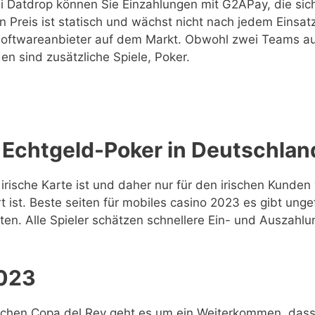
 Datdrop können Sie Einzahlungen mit G2APay, die sich
in Preis ist statisch und wächst nicht nach jedem Einsat
oftwareanbieter auf dem Markt. Obwohl zwei Teams auf
n sind zusätzliche Spiele, Poker.
 Echtgeld-Poker in Deutschlan
irische Karte ist und daher nur für den irischen Kunden 
t ist. Beste seiten für mobiles casino 2023 es gibt un
isten. Alle Spieler schätzen schnellere Ein- und Auszahl
2023
schen Copa del Rey geht es um ein Weiterkommen, dass 