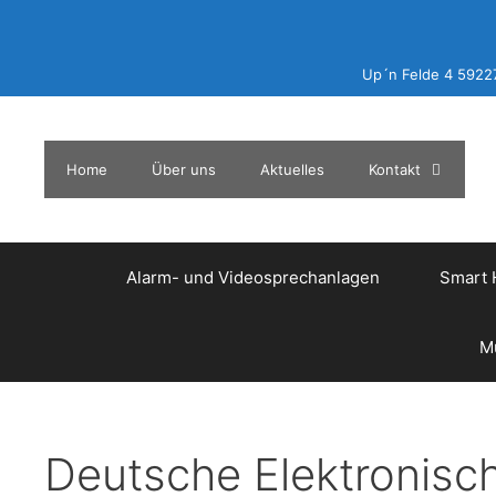
Zum
Inhalt
springen
Up´n Felde 4 59227
Home
Über uns
Aktuelles
Kontakt
Alarm- und Videosprechanlagen
Smart
M
Deutsche Elektronisc