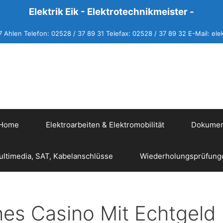
Elektrik Eik - Elektrotechnikmeister -
 Ahlen Telefon: 02528 / 37 89 31 Telefax: 02528 / 37 89 32 E-Mail:
ele
 Home
Elektroarbeiten & Elektromobilität
Dokument
ultimedia, SAT, Kabelanschlüsse
Wiederholungsprüfung
hes Casino Mit Echtgeld