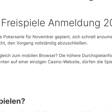
te Freispiele Anmeldung 
e Pokerserie für November geplant, sich schnell anzume
icht, den Vorgang vollständig abzuschließen.
leich zum mobilen Browser? Die höhere Durchspielanford
nten auf einer einzigen Casino-Website, dürfen die Spi
spielen?