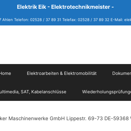
Elektrik Eik - Elektrotechnikmeister -
 Ahlen Telefon: 02528 / 37 89 31 Telefax: 02528 / 37 89 32 E-Mail:
ele
 Home
Elektroarbeiten & Elektromobilität
Dokument
ultimedia, SAT, Kabelanschlüsse
Wiederholungsprüfung