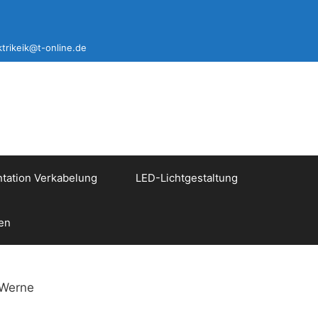
ktrikeik@t-online.de
ation Verkabelung
LED-Lichtgestaltung
en